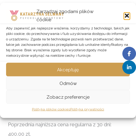
Zarządzaj zgodami plików
cookie
Aby zapewnić jak najlepsze wrażenia, korzystamy z technologii, takich jak
pliki cookie, do przechowywania i/lub uzyskiwania dostępu do informacji
o urządzeniu. Zgoda na te technologie pozwoli nam przetwarzać dane,
takie jak zachowanie podczas przeglądania lub unikalne identyfikatory na
Strona główna
/
Bez kategorii
/ Usługa
tej stronie. Brak wyrażenia zgody lub wycofanie zgody może
niekorzystnie wpłynąć na niektóre cechy i funkcje.
psychologiczna, pierwsza konsultacja
Bez kategorii
Akceptuję
Usługa psychologiczna,
Odmów
pierwsza konsultacja
Zobacz preferencje
400,00
zł
Polityka plików cookies
Polityka prywatności
Poprzednia najniższa cena regularna z 30 dni:
400,00
zł
.