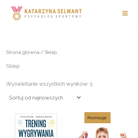
Posortowane
Przejdź
według
najnowszych
do
treści
Strona główna
/ Sklep
Sklep
Wyświetlanie wszystkich wyników: 5
Pierwotna
Aktualna
cena
cena
wynosiła:
wynosi:
999,00 zł.
444,00 zł