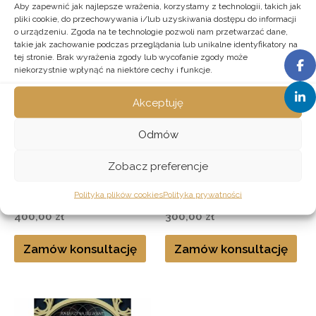
Aby zapewnić jak najlepsze wrażenia, korzystamy z technologii, takich jak
pliki cookie, do przechowywania i/lub uzyskiwania dostępu do informacji
o urządzeniu. Zgoda na te technologie pozwoli nam przetwarzać dane,
takie jak zachowanie podczas przeglądania lub unikalne identyfikatory na
tej stronie. Brak wyrażenia zgody lub wycofanie zgody może
niekorzystnie wpłynąć na niektóre cechy i funkcje.
Akceptuję
Odmów
Zobacz preferencje
konsultacja
konsultacja
Pierwsza konsultacja
Kolejna konsultacja
Polityka plików cookies
Polityka prywatności
400,00
zł
300,00
zł
Zamów konsultację
Zamów konsultację