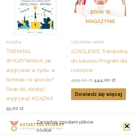
BRAK W
MAGAZYNIE
książka
szkolenie online
TRENING
SZKOLENIE Trampolina
WYGRYWANIA Jak
do sukcesu Program dla
wygrywać w życiu, w
rodziców
biznesie i w sporcie?
999,00
zł
444,00
zł
Skup się, działaj i
Dowiedz się więcej
wygrywaj! KSIĄŻKA
55,00
zł
Zarządzaj zgodami plików
Dodaj do koszyka
cookie