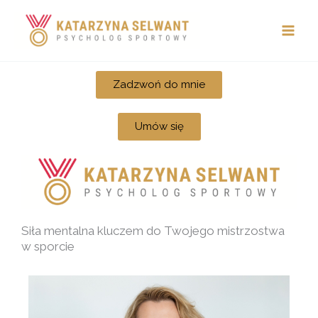
Przejdź
do
treści
Zadzwoń do mnie
Umów się
Siła mentalna kluczem do Twojego mistrzostwa
w sporcie