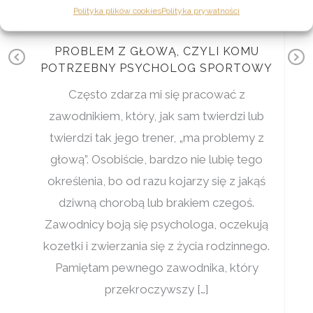
Polityka plików cookies
Polityka prywatności
PROBLEM Z GŁOWĄ, CZYLI KOMU
Previous
POTRZEBNY PSYCHOLOG SPORTOWY
le,
Często zdarza mi się pracować z
e?
zawodnikiem, który, jak sam twierdzi lub
Z
twierdzi tak jego trener, „ma problemy z
w
nie
głową”. Osobiście, bardzo nie lubię tego
P
określenia, bo od razu kojarzy się z jakąś
dziwną chorobą lub brakiem czegoś.
p
Zawodnicy boją się psychologa, oczekują
e
kozetki i zwierzania się z życia rodzinnego.
Pamiętam pewnego zawodnika, który
przekroczywszy […]
p