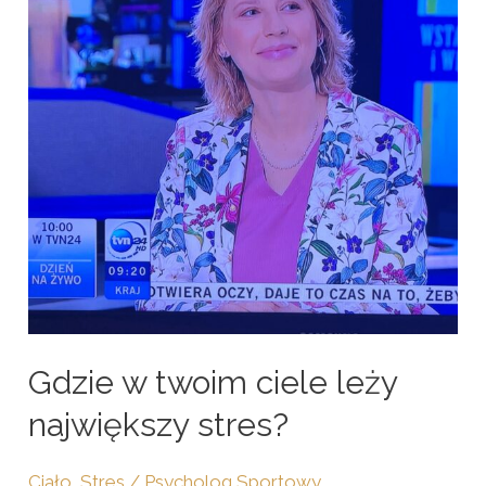
ciele
leży
największy
stres?
Gdzie w twoim ciele leży
największy stres?
Ciało
,
Stres
/
Psycholog Sportowy