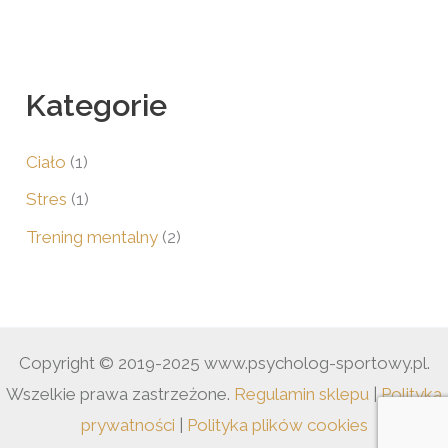
z
u
k
Kategorie
a
j
Ciało
(1)
d
Stres
(1)
l
Trening mentalny
(2)
a
:
Copyright © 2019-2025 www.psycholog-sportowy.pl.
Wszelkie prawa zastrzeżone.
Regulamin sklepu
|
Polityka
prywatności
|
Polityka plików cookies